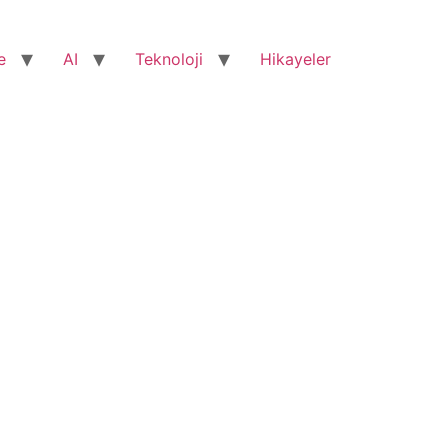
e
AI
Teknoloji
Hikayeler